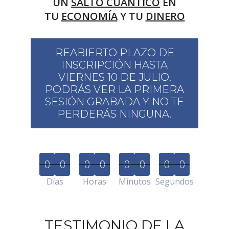
UN
SALTO CUÁNTICO
EN
TU
ECONOMÍA
Y TU
DINERO
REABIERTO PLAZO DE
INSCRIPCIÓN HASTA
VIERNES 10 DE JULIO.
​​​​​​​PODRÁS VER LA PRIMERA
SESIÓN GRABADA Y NO TE
PERDERÁS NINGUNA.
0
0
0
0
0
0
0
0
Días
Horas
Minutos
Segundos
TESTIMONIO DE LA